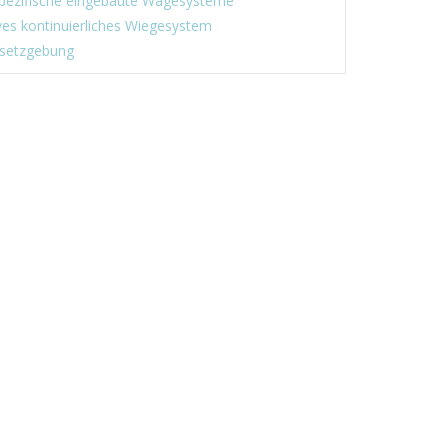
ezifische eingebaute Wägesysteme
ves kontinuierliches Wiegesystem
setzgebung