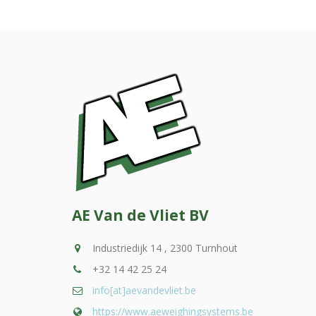
AE Van de Vliet BV
Industriedijk 14 , 2300 Turnhout
+32 14 42 25 24
info[at]aevandevliet.be
https://www.aeweighingsystems.be