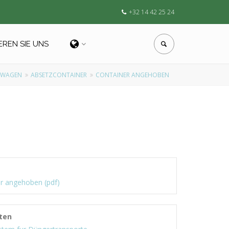
+32 14 42 25 24
EREN SIE UNS
TWAGEN
ABSETZCONTAINER
CONTAINER ANGEHOBEN
r angehoben (pdf)
ten