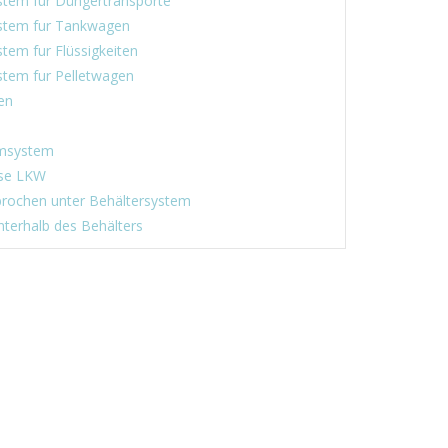
tem fur Düngertransporte
tem fur Tankwagen
em fur Flüssigkeiten
tem fur Pelletwagen
en
msystem
se LKW
rochen unter Behältersystem
terhalb des Behälters