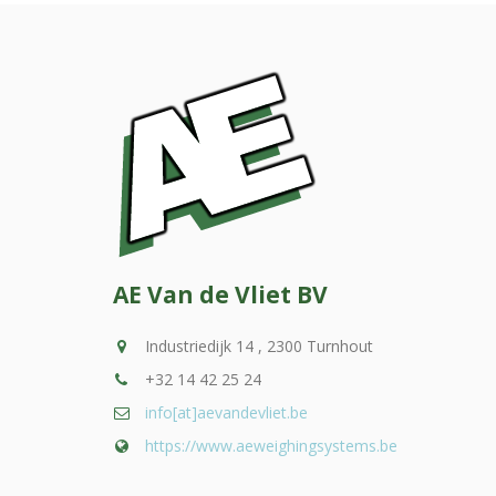
AE Van de Vliet BV
Industriedijk 14 , 2300 Turnhout
+32 14 42 25 24
info[at]aevandevliet.be
https://www.aeweighingsystems.be