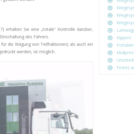
Wiegesys
Wiegesys
Wiegesyst
Wiegesys
7) erhalten Sie eine „totale“ Kontrolle darüber,
Lastwag
Einschaltung des Fahrers.
Kippern
für die Wägung von Teilfraktionen) als auch ein
Portalar
edrückt werden, ist möglich.
Müllpres
Ununterb
Festes un