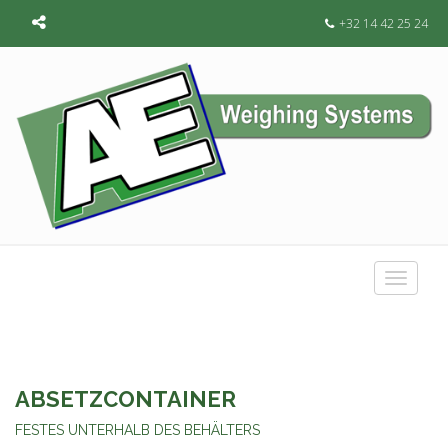
+32 14 42 25 24
Toggle
navigat
ABSETZCONTAINER
FESTES UNTERHALB DES BEHÄLTERS