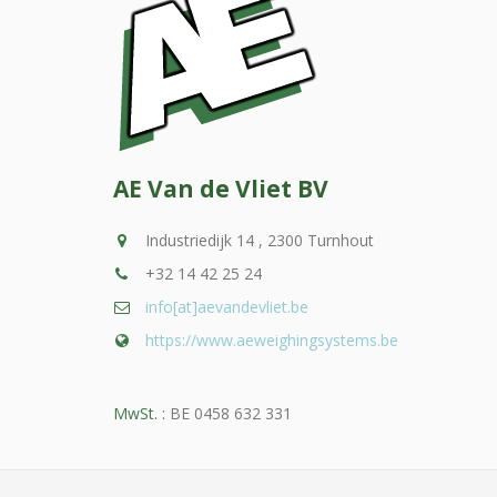
AE Van de Vliet BV
Industriedijk 14 , 2300 Turnhout
+32 14 42 25 24
info[at]aevandevliet.be
https://www.aeweighingsystems.be
MwSt. :
BE 0458 632 331