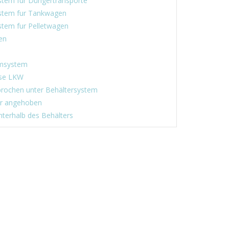
tem fur Düngertransporte
tem fur Tankwagen
tem fur Pelletwagen
en
msystem
se LKW
rochen unter Behältersystem
r angehoben
terhalb des Behälters