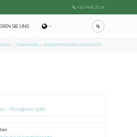
+32 14 42 25 24
EREN SIE UNS
WAGEN
TANKWAGEN
WIEGESYSTEM FUR FLÜSSIGKEITEN
 - Flüssigkeiten (pdf)
ten