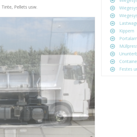
Wiegesys
 Tinte, Pellets usw.
Wiegesys
Wiegesys
Lastwag
Kippern
Portalar
Müllpres
Ununterb
Containe
Festes un