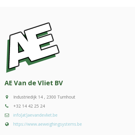
AE Van de Vliet BV
Industriedijk 14 , 2300 Turnhout
+32 14 42 25 24
info[at]aevandevliet.be
https://www.aeweighingsystems.be