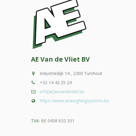
AE Van de Vliet BV
Industriedijk 14 , 2300 Turnhout
+32 14 42 25 24
info[at]aevandevliet.be
https://www.aeweighingsystems.be
TVA:
BE 0458 632 331