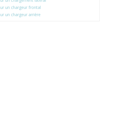
ur un chargement latéral
r un chargeur frontal
r un chargeur arrière