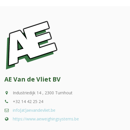
AE Van de Vliet BV
Industriedijk 14 , 2300 Turnhout
+32 14 42 25 24
info[at]aevandevliet.be
https://www.aeweighingsystems.be