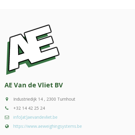
AE Van de Vliet BV
Industriedijk 14 , 2300 Turnhout
+32 14 42 25 24
info[at]aevandevliet.be
https://www.aeweighingsystems.be