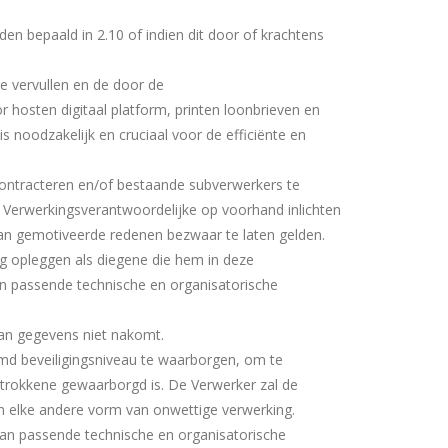
n bepaald in 2.10 of indien dit door of krachtens
te vervullen en de door de
hosten digitaal platform, printen loonbrieven en
noodzakelijk en cruciaal voor de efficiënte en
ntracteren en/of bestaande subverwerkers te
e Verwerkingsverantwoordelijke op voorhand inlichten
van gemotiveerde redenen bezwaar te laten gelden.
g opleggen als diegene die hem in deze
n passende technische en organisatorische
 van gegevens niet nakomt.
md beveiligingsniveau te waarborgen, om te
trokkene gewaarborgd is. De Verwerker zal de
 en elke andere vorm van onwettige verwerking.
van passende technische en organisatorische