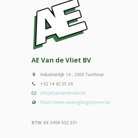
AE Van de Vliet BV
Industriedijk 14 , 2300 Turnhout
+32 14 42 25 24
info[at]aevandevliet.be
https://www.aeweighingsystems.be
BTW:
BE 0458 632 331