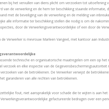
lenen bij het vervullen van diens plicht om verzoeken tot uitoefenin
d van de verwerking en de hem ter beschikking staande informatie, de
band met de beveiliging van de verwerking en de melding van inbreuk
ke alle informatie ter beschikking stellen die nodig is om de nakomin
nspecties, door de Verwerkingsverantwoordelijke of een door de Ver
 de Verwerker is mevrouw Marleen Vangeel, met kantoor aan Industri
ngsverantwoordelijke
assende technische en organisatorische maatregelen om een op het r
ieel verzoek en elke inspectie van de Gegevensbeschermingsautoritei
verzoeken van de betrokkenen. De Verwerker verwijst de betrokkene
 het garanderen van alle rechten van betrokkenen.
ttelijke fout, niet aansprakelijk voor schade die te wijten is aan h
n de Verwerkingsverantwoordelijke gefactureerde bedragen over een p