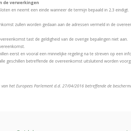
en de verwerkingen
ten en neemt een einde wanneer de termijn bepaald in 2.3 eindigt.
enkomst zullen worden gedaan aan de adressen vermeld in de overeenk
overeenkomst tast de geldigheid van de overige bepalingen niet aan.
 overeenkomst.
llen eerst en vooral een minnelijke regeling na te streven op een inf
n alle geschillen betreffende de overeenkomst uitsluitend worden voor
an het Europees Parlement d.d. 27/04/2016 betreffende de beschermin