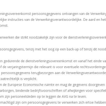
rleningsovereenkomst persoonsgegevens ontvangen van de Verwerking
lijke instructies van de Verwerkingsverantwoordelijke. De aard en he
nkomst.
rwerken die strikt noodzakelijk zijn voor de dienstverleningsovereen
onsgegevens, tenzij met het oog op een back-up of tenzij dit noodza
n gedurende de dienstverleningsovereenkomst en vanaf het einde v
of de verjaringstermijn die relevant is voor eventuele rechtsvorderin
e persoonsgegevens terugbezorgen aan de Verwerkingsverantwoordeli
atrechtelijk is verplicht.
n de Europese Economische ruimte en mag de gegevens doorgeven aan
borgen, bindende bedrijfsvoorschriften of afwijkingen voor specifieke
 om zijn personeelsleden op te leggen de AVG na te leven.
gemachtigd zijn om persoonsgegevens te verwerken zich ertoe hebben