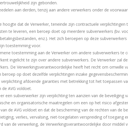
vertrouwelijkheid zijn gebonden.
delen aan derden, tenzij aan andere verwerkers onder de voorwaarde
 hoogte dat de Verwerker, teneinde zijn contractuele verplichtingen 
en te leveren, een beroep doet op meerdere subverwerkers (bv. voor 
talingsbestanden, enz.). Het zich beroepen op deze subverwerkers is 
 zijn toestemming voor.
gemene toestemming aan de Verwerker om andere subverwerkers te co
ent ingelicht te zijn over andere subverwerkers. De Verwerker zal d
rkers. De Verwerkingsverantwoordelijke heeft het recht om omwille 
n beroep op doet dezelfde verplichtingen inzake gegevensbeschermin
rplichting afdoende garanties met betrekking tot het toepassen va
n de AVG voldoet.
eer een subverwerker zijn verplichting ten aanzien van de beveiliging
sche en organisatorische maatregelen om een op het risico afgeste
 van de AVG voldoet en dat de bescherming van de rechten van de be
etiging, verlies, vervalsing, niet-toegelaten verspreiding of toegang
d van de verwerking, de Verwerkingsverantwoordelijke door middel 