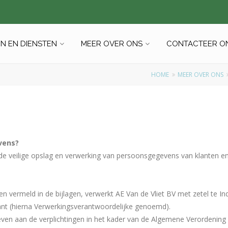
N EN DIENSTEN
MEER OVER ONS
CONTACTEER O
HOME
MEER OVER ONS
vens?
de veilige opslag en verwerking van persoonsgegevens van klanten e
 vermeld in de bijlagen, verwerkt AE Van de Vliet BV met zetel te In
nt (hierna Verwerkingsverantwoordelijke genoemd).
geven aan de verplichtingen in het kader van de Algemene Verordenin