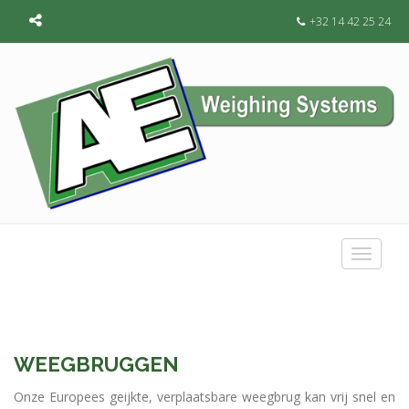
+32 14 42 25 24
Toggle
navigat
WEEGBRUGGEN
Onze Europees geijkte, verplaatsbare weegbrug kan vrij snel en